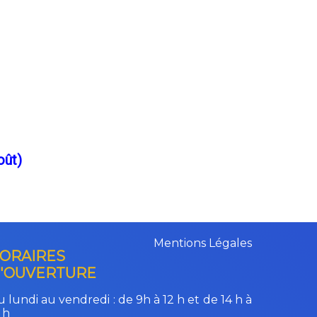
oût)
Mentions Légales
ORAIRES
'OUVERTURE
 lundi au vendredi :
de 9h à 12 h et de 14 h à
 h