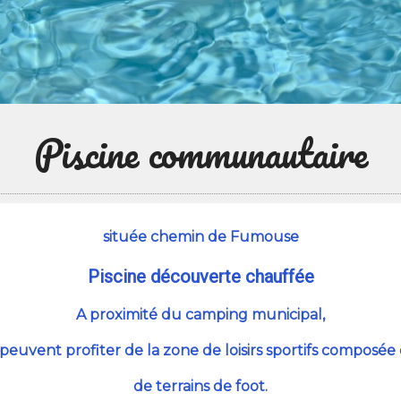
Piscine communautaire
située chemin de Fumouse
Piscine découverte chauffée
A proximité du camping municipal,
peuvent profiter de la zone de loisirs sportifs composée 
de terrains de foot.