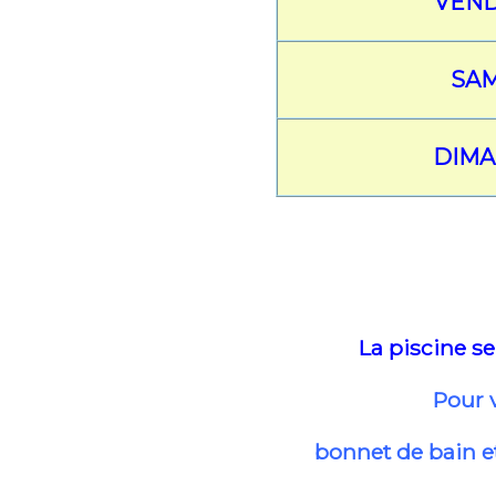
VEN
SA
DIM
La piscine se
Pour v
bonnet de bain et