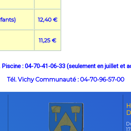
nfants)
12,40 €
11,25 €
. Piscine : 04-70-41-06-33 (seulement en juillet et a
Tél. Vichy Communauté : 04-70-96-57-00
H
D
Du
17