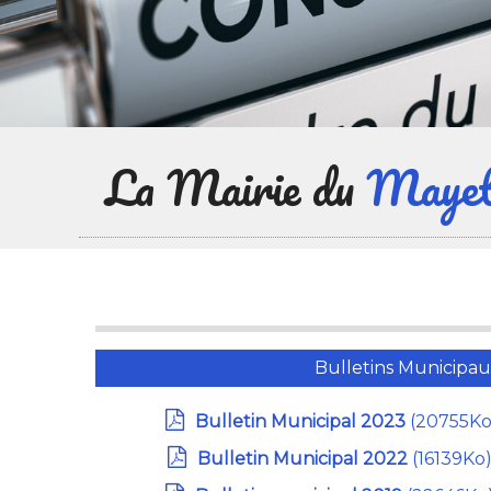
La Mairie du
Maye
Bulletins Municipa
Bulletin Municipal 2023
(20755K
Bulletin Municipal 2022
(16139Ko