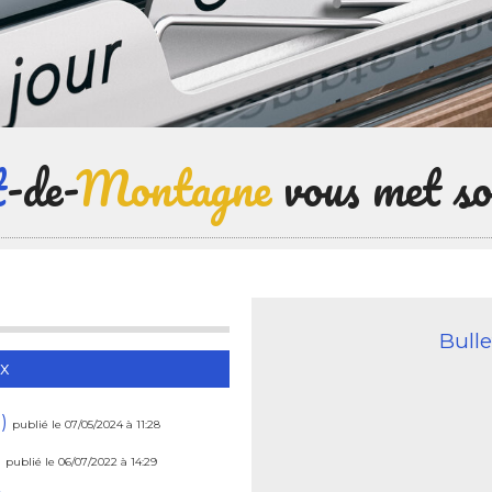
t
-de-
Montagne
vous met so
Bulle
ux
o)
publié le 07/05/2024 à 11:28
)
publié le 06/07/2022 à 14:29