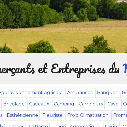
rçants et Entreprises du
Approvisionnement Agricole
Assurances
Banques
Bi
Bricolage
Cadeaux
Camping
Carreleurs
Cave
C
s
Esthéticienne
Fleuriste
Froid Climatisation
Froma
théopathes
La Poste
Laverie Automatique
Loisirs
M