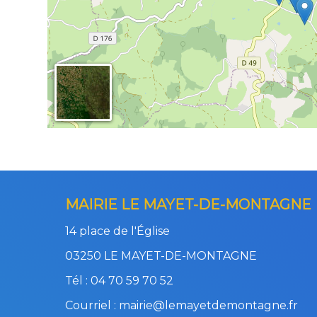
MAIRIE LE MAYET-DE-MONTAGNE
14 place de l'Église
03250 LE MAYET-DE-MONTAGNE
Tél : 04 70 59 70 52
Courriel : mairie@lemayetdemontagne.fr