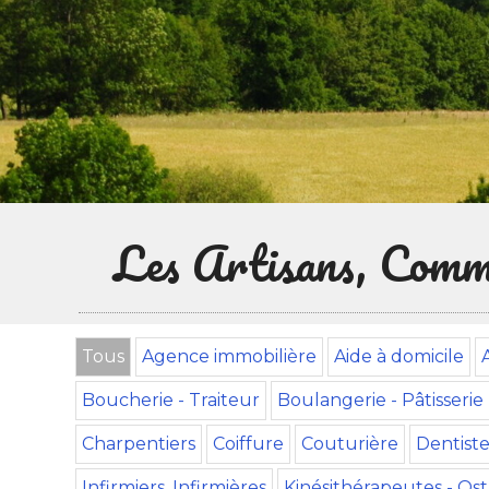
Les Artisans, Comme
Tous
Agence immobilière
Aide à domicile
Boucherie - Traiteur
Boulangerie - Pâtisserie
Charpentiers
Coiffure
Couturière
Dentiste
Infirmiers, Infirmières
Kinésithérapeutes - Os