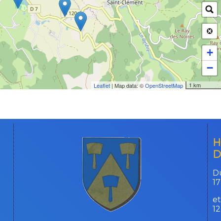
+
−
1 km
Leaflet
| Map data: ©
OpenStreetMap
H
D
Du
17
et
1