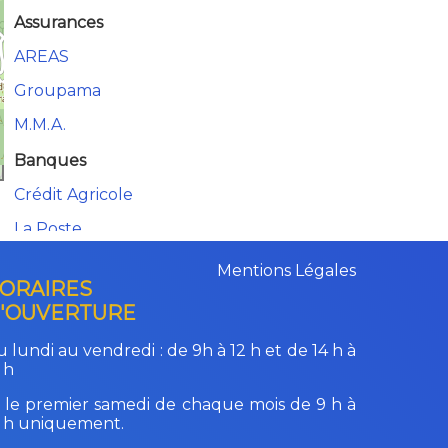
Assurances
AREAS
Groupama
M.M.A.
Banques
Crédit Agricole
La Poste
Bibliothèque
Mentions Légales
ORAIRES
Bibliothèque
'OUVERTURE
Bois de Chauffage
 lundi au vendredi :
de 9h à 12 h et de 14 h à
Jacques-Olivier ROCHE
 h
 le premier samedi de chaque mois de 9 h à
Boucherie - Traiteur
2 h uniquement.
MAISON MUZEAUD Eric