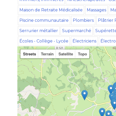
Maison de Retraite Médicalisée
Massages
Ma
Piscine communautaire
Plombiers
Plâtrier 
Serrurier métallier
Supermarché
Supérett
Écoles - Collège - Lycée
Électriciens
Électr
Streets
Terrain
Satellite
Topo