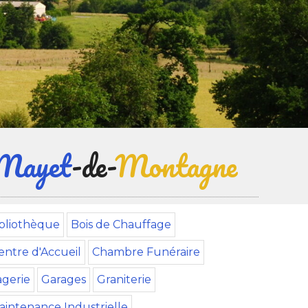
Mayet
-de-
Montagne
bliothèque
Bois de Chauffage
entre d'Accueil
Chambre Funéraire
gerie
Garages
Graniterie
aintenance Industrielle