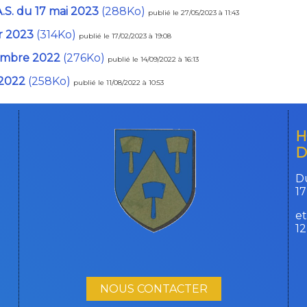
A.S. du 17 mai 2023
(288Ko)
publié le 27/05/2023 à 11:43
er 2023
(314Ko)
publié le 17/02/2023 à 19:08
tembre 2022
(276Ko)
publié le 14/09/2022 à 16:13
 2022
(258Ko)
publié le 11/08/2022 à 10:53
H
D
Du
17
et
1
NOUS CONTACTER