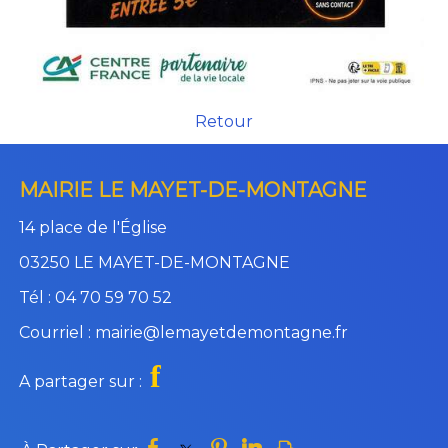
Retour
MAIRIE LE MAYET-DE-MONTAGNE
14 place de l'Église
03250 LE MAYET-DE-MONTAGNE
Tél : 04 70 59 70 52
Courriel : mairie@lemayetdemontagne.fr
f
A partager sur :