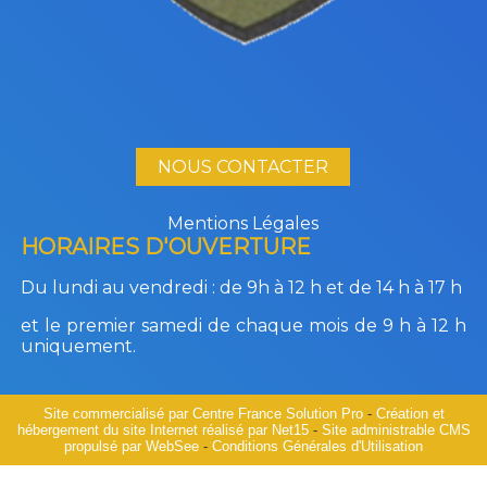
NOUS CONTACTER
Mentions Légales
HORAIRES D'OUVERTURE
Du lundi au vendredi :
de 9h à 12 h et de 14 h à 17 h
et le premier samedi de chaque mois de 9 h à 12 h
uniquement.
Site commercialisé par Centre France Solution Pro
-
Création et
hébergement du site Internet réalisé par Net15
-
Site administrable CMS
propulsé par WebSee
-
Conditions Générales d'Utilisation