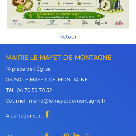
Retour
MAIRIE LE MAYET-DE-MONTAGNE
14 place de l'Église
03250 LE MAYET-DE-MONTAGNE
Tél : 04 70 59 70 52
Courriel : mairie@lemayetdemontagne.fr
f
A partager sur :