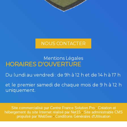
NOUS CONTACTER
Mentions Légales
HORAIRES D'OUVERTURE
Du lundi au vendredi :
de 9h à 12 h et de 14 h à 17 h
et le premier samedi de chaque mois de 9 h à 12 h
uniquement.
Site commercialisé par Centre France Solution Pro
-
Création et
hébergement du site Internet réalisé par Net15
-
Site administrable CMS
propulsé par WebSee
-
Conditions Générales d'Utilisation