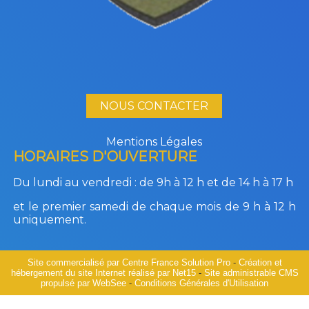
NOUS CONTACTER
Mentions Légales
HORAIRES D'OUVERTURE
Du lundi au vendredi :
de 9h à 12 h et de 14 h à 17 h
et le premier samedi de chaque mois de 9 h à 12 h
uniquement.
Site commercialisé par Centre France Solution Pro
-
Création et
hébergement du site Internet réalisé par Net15
-
Site administrable CMS
propulsé par WebSee
-
Conditions Générales d'Utilisation