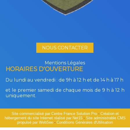
NOUS CONTACTER
Mentions Légales
HORAIRES D'OUVERTURE
Du lundi au vendredi :
de 9h à 12 h et de 14 h à 17 h
et le premier samedi de chaque mois de 9 h à 12 h
uniquement.
Site commercialisé par Centre France Solution Pro
-
Création et
hébergement du site Internet réalisé par Net15
-
Site administrable CMS
propulsé par WebSee
-
Conditions Générales d'Utilisation