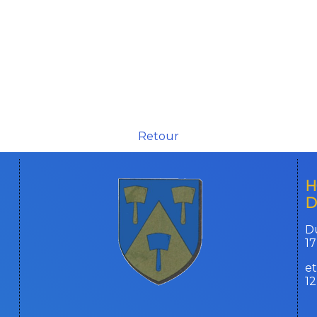
Retour
H
D
Du
17
et
1