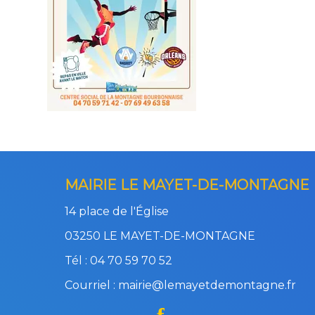
MAIRIE LE MAYET-DE-MONTAGNE
14 place de l'Église
03250 LE MAYET-DE-MONTAGNE
Tél : 04 70 59 70 52
Courriel : mairie@lemayetdemontagne.fr