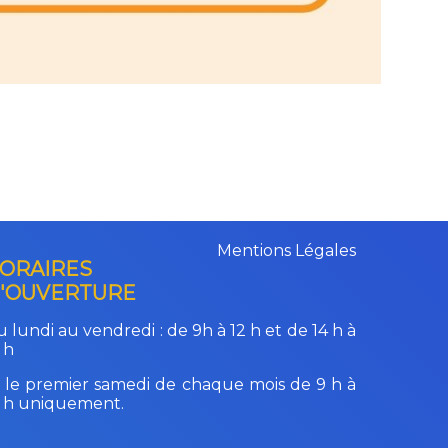
Mentions Légales
ORAIRES
'OUVERTURE
 lundi au vendredi :
de 9h à 12 h et de 14 h à
 h
 le premier samedi de chaque mois de 9 h à
2 h uniquement.