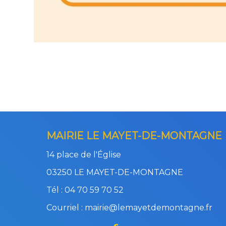
MAIRIE LE MAYET-DE-MONTAGNE
14 place de l'Église
03250 LE MAYET-DE-MONTAGNE
Tél : 04 70 59 70 52
Courriel : mairie@lemayetdemontagne.fr