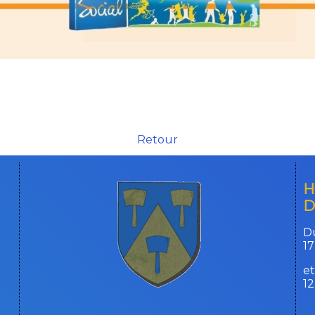
Retour
H
D
Du
17
et
1