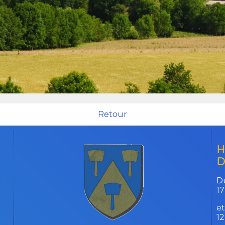
Retour
H
D
Du
17
et
1