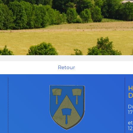
Retour
H
D
Du
17
et
1